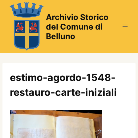
Salta
al
Archivio Storico
contenuto
del Comune di
Belluno
estimo-agordo-1548-
restauro-carte-iniziali