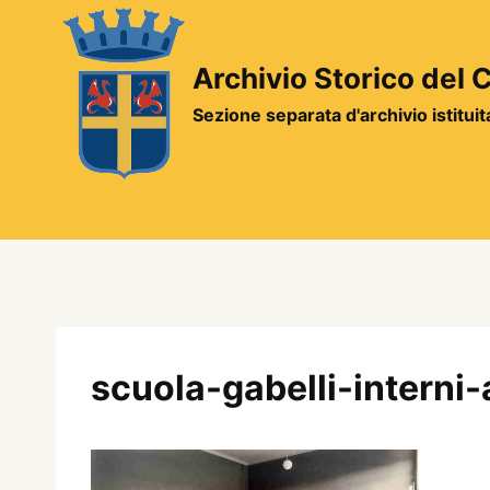
Salta
al
contenuto
Archivio Storico del
Sezione separata d'archivio istitui
scuola-gabelli-interni