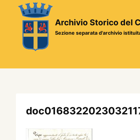
Salta
al
contenuto
Archivio Storico del
Sezione separata d'archivio istitui
doc016832202303211