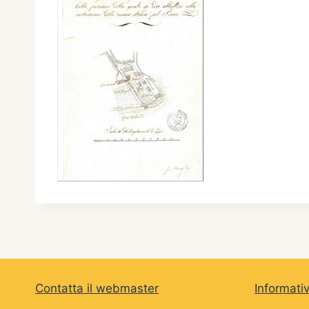
Contatta il webmaster
Informati