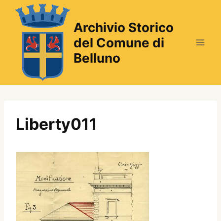
Salta
al
Archivio Storico
contenuto
del Comune di
Belluno
Liberty011