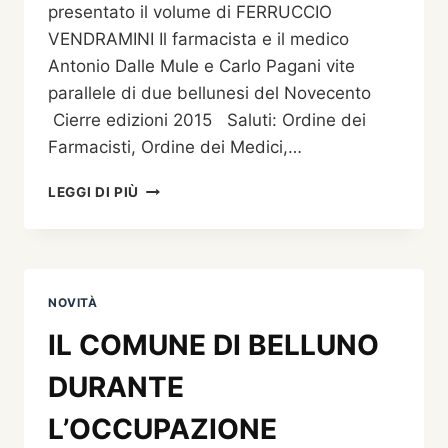
presentato il volume di FERRUCCIO
VENDRAMINI Il farmacista e il medico
Antonio Dalle Mule e Carlo Pagani vite
parallele di due bellunesi del Novecento
Cierre edizioni 2015 Saluti: Ordine dei
Farmacisti, Ordine dei Medici,…
IL
LEGGI DI PIÙ
FARMACISTA
E
IL
MEDICO
(ANTONIO
NOVITÀ
DALLE
MULE
IL COMUNE DI BELLUNO
E
CARLO
DURANTE
PAGANI,
VITE
L’OCCUPAZIONE
PARALLELE