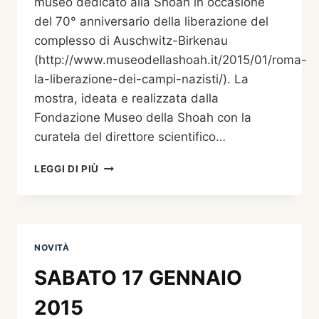
museo dedicato alla Shoah in occasione
RIPRODUZIONE
del 70° anniversario della liberazione del
DEI
complesso di Auschwitz-Birkenau
PRINCIPALI
DOCUMENTI
(http://www.museodellashoah.it/2015/01/roma-
UFFICIALI)
la-liberazione-dei-campi-nazisti/). La
mostra, ideata e realizzata dalla
Fondazione Museo della Shoah con la
curatela del direttore scientifico…
SHOAH
LEGGI DI PIÙ
NOVITÀ
SABATO 17 GENNAIO
2015