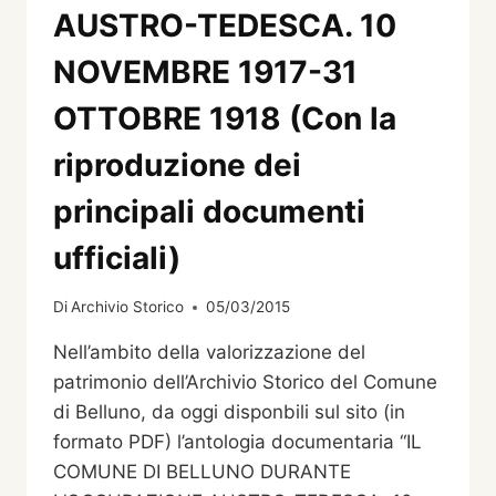
DI
AUSTRO-TEDESCA. 10
DUE
BELLUNESI
NOVEMBRE 1917-31
DEL
NOVECENTO)
OTTOBRE 1918 (Con la
DI
FERRUCCIO
riproduzione dei
VENDRAMINI
principali documenti
ufficiali)
Di
Archivio Storico
05/03/2015
Nell’ambito della valorizzazione del
patrimonio dell’Archivio Storico del Comune
di Belluno, da oggi disponbili sul sito (in
formato PDF) l’antologia documentaria “IL
COMUNE DI BELLUNO DURANTE