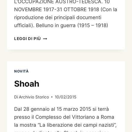
L’OCCUPAZIONE AUSTRO-TEDESCA. 10
NOVEMBRE 1917-31 OTTOBRE 1918 (Con la
riproduzione dei principali documenti
ufficiali). Belluno in guerra (1915 – 1918)
IL
LEGGI DI PIÙ
COMUNE
DI
BELLUNO
DURANTE
L’OCCUPAZIONE
NOVITÀ
AUSTRO-
TEDESCA.
Shoah
10
NOVEMBRE
Di
Archivio Storico
10/02/2015
1917-
31
Dal 28 gennaio al 15 marzo 2015 si terrà
OTTOBRE
presso il Complesso del Vittoriano a Roma
1918
(CON
la mostra “La liberazione dei campi nazisti”,
LA