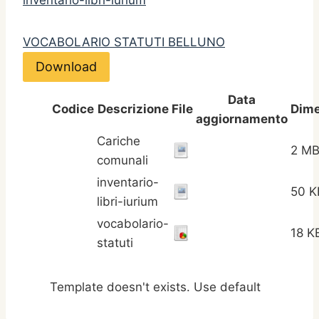
inventario-libri-iurium
VOCABOLARIO STATUTI BELLUNO
Download
Data
Codice
Descrizione
File
Dim
aggiornamento
Cariche
2 M
comunali
inventario-
50 K
libri-iurium
vocabolario-
18 K
statuti
Template doesn't exists. Use default