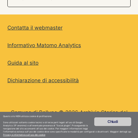
Contatta il webmaster
Informativo Matomo Analytics
Guida al sito
Dichiarazione di accessibilità
Comune di Belluno © 2026 Archivio Storico del
Questo sito NON utilizza cookie di profilazione.
Comune di Belluno
Chiudi
Sono utilizzati soltanto cookie tecnici e di terze parti legati all'uso di Google
Analytics (IP anonimo) e all'eventuale presenza di "Social plugin". Proseguendo la
navigazione del sito acconsenti all'uso dei cookie. Per maggiori informazioni leggi
l'informativa estesa sull'uso dei cookie dove sono specificate le modalità per configurali o disattivarli. Maggiori dettagli qui:
Privacy e informativa sull'uso dei cookie