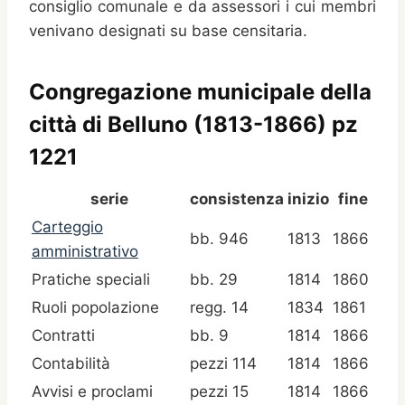
consiglio comunale e da assessori i cui membri
venivano designati su base censitaria.
Congregazione municipale della
città di Belluno (1813-1866) pz
1221
serie
consistenza
inizio
fine
Carteggio
bb. 946
1813
1866
amministrativo
Pratiche speciali
bb. 29
1814
1860
Ruoli popolazione
regg. 14
1834
1861
Contratti
bb. 9
1814
1866
Contabilità
pezzi 114
1814
1866
Avvisi e proclami
pezzi 15
1814
1866