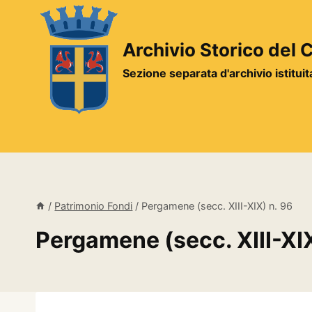
Salta
al
contenuto
Archivio Storico del
Sezione separata d'archivio istitui
/
Patrimonio Fondi
/
Pergamene (secc. XIII-XIX) n. 96
Pergamene (secc. XIII-XIX