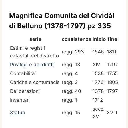
Magnifica Comunità del Cividàl
di Belluno (1378-1797) pz 335
serie
consistenza
inizio
fine
Estimi e registri
regg. 293
1546
1811
catastali del distretto
Privilegi e dei diritti
regg. 13
XIV
1797
Contabilita’
regg. 4
1538
1755
Cariche e contumacie
regg. 2
1776
1805
Deliberazioni
regg. 40
1378
1797
Inventari
regg. 1
1712
secc.
Statuti
regg. 15
XVIII
XV