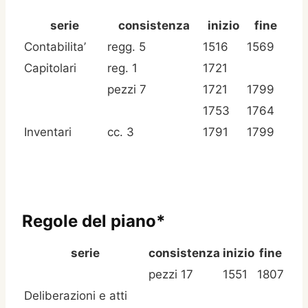
serie
consistenza
inizio
fine
Contabilita’
regg. 5
1516
1569
Capitolari
reg. 1
1721
pezzi 7
1721
1799
1753
1764
Inventari
cc. 3
1791
1799
Regole del piano*
serie
consistenza
inizio
fine
pezzi 17
1551
1807
Deliberazioni e atti