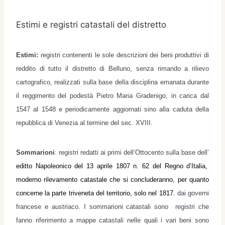
Estimi e registri catastali del distretto
Estimi:
registri conten
en
ti le sole descrizioni dei beni produttivi di
reddito di tutto il distretto di Belluno, senza rimando a rilievo
cartografico, realizzati sulla base della disciplina emanata durante
il reggimento del podestà Pietro Maria Gradenigo, in carica dal
1547 al 1548 e periodicamente aggiornati sino alla caduta della
repubblica di Venezia al termine del sec. XVIII.
Sommarioni
:
registri redatti ai primi dell’Ottocento
sulla base dell’
editto Napoleonico del 13 aprile 1807
n. 62
del Regno d’Italia,
moderno
rilevamento catastale che si concluderanno, per quanto
concerne la parte triveneta del territorio, solo nel 1817.
dai governi
francese e austriaco.
I
sommarioni catastali
sono
registri che
fanno riferimento a
mappe catastali
nelle quali i vari beni sono