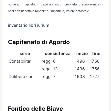
numer
ati
(mappal
i
);
in capo a ciascun proprietario sono elencati i
beni con rispettivo
toponimo, superficie,
valore catastale.
inventario libri iurium
Capitanato di Agordo
serie
consistenza
inizio
fine
Contabilita’
regg. 6
1496
1756
regg. 13
1496
1756
Deliberazioni
regg. 7
1603
1727
Fontico delle Biave