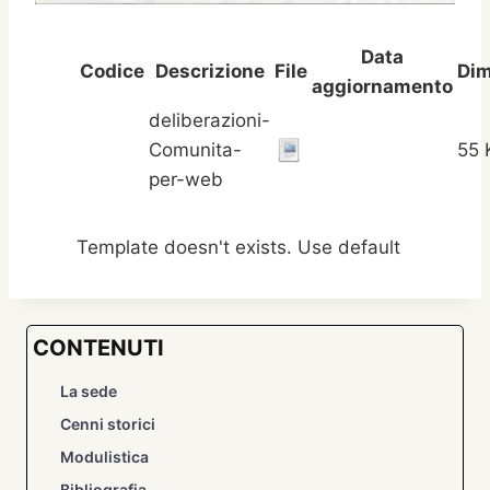
Data
Codice
Descrizione
File
Di
aggiornamento
deliberazioni-
Comunita-
55 
per-web
Template doesn't exists. Use default
CONTENUTI
La sede
Cenni storici
Modulistica
Bibliografia