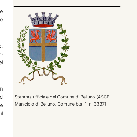
ne
ne
e,
”)
ei
on
ed
Stemma ufficiale del Comune di Belluno (ASCB,
Municipio di Belluno, Comune b.s. 1, n. 3337)
ne
ul