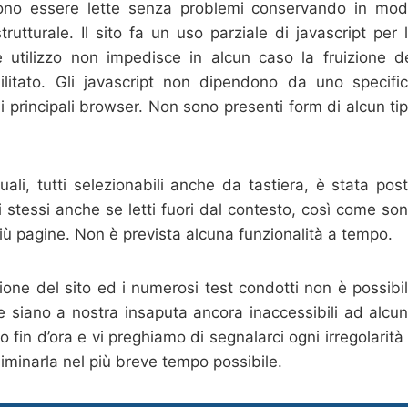
ossono essere lette senza problemi conservando in mo
rutturale. Il sito fa un uso parziale di javascript per 
 utilizzo non impedisce in alcun caso la fruizione d
ilitato. Gli javascript non dipendono da uno specifi
n i principali browser. Non sono presenti form di alcun ti
ali, tutti selezionabili anche da tastiera, è stata pos
li stessi anche se letti fuori dal contesto, così come so
a più pagine. Non è prevista alcuna funzionalità a tempo.
ione del sito ed i numerosi test condotti non è possibi
 siano a nostra insaputa ancora inaccessibili ad alcu
 fin d’ora e vi preghiamo di segnalarci ogni irregolarità
 eliminarla nel più breve tempo possibile.