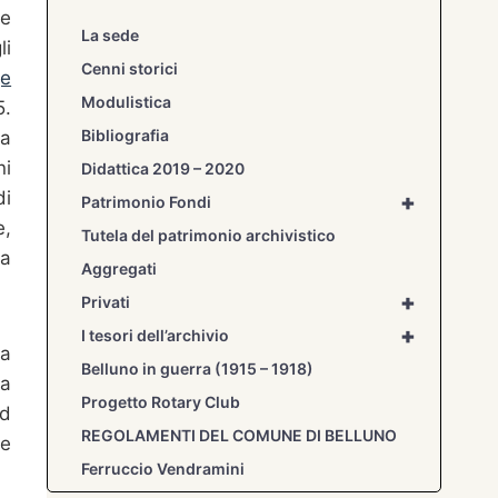
re
La sede
li
Cenni storici
ge
Modulistica
5.
Bibliografia
ha
ni
Didattica 2019 – 2020
di
+
Patrimonio Fondi
e,
Tutela del patrimonio archivistico
la
Aggregati
+
Privati
+
I tesori dell’archivio
la
Belluno in guerra (1915 – 1918)
la
Progetto Rotary Club
id
REGOLAMENTI DEL COMUNE DI BELLUNO
te
Ferruccio Vendramini