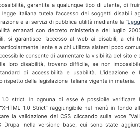
ossibilità, garantita a qualunque tipo di utente, di frui
legge italiana tutela l’accesso dei soggetti disabili ag
azione e ai servizi di pubblica utilità mediante la “
Leg
ilità emanati con decreto ministeriale del luglio 200
li, si garantisce l’accesso al web ai disabili, a chi 
particolarmente lente e a chi utilizza sistemi poco comu
accessibile consente di aumentare la visibilità del sito e 
 loro disabilità, trovano difficile, se non impossibil
ndard di accessibilità e usabilità. L’ideazione e 
 rispetto della legislazione italiana vigente in materia.
.0 strict. In ognuna di esse è possibile verificare 
 “XHTML 1.0 Strict” raggiungibile nel menù in fondo al
care la validazione dei CSS cliccando sulla voce “Val
MS Drupal nella versione base, cui sono state aggiun