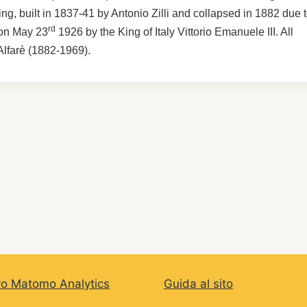
iving, built in 1837-41 by Antonio Zilli and collapsed in 1882 due 
rd
d on May 23
1926 by the King of Italy Vittorio Emanuele III. All
Alfarè (1882-1969).
vo Matomo Analytics
Guida al sito