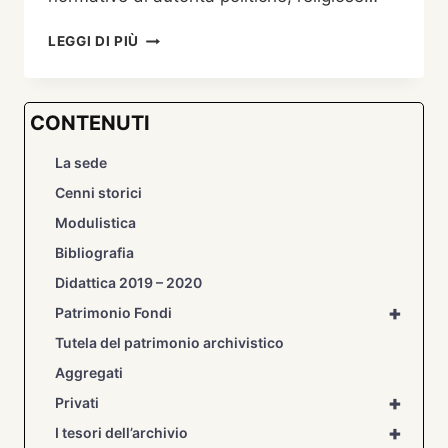
DIGITALIZZATI
LEGGI DI PIÙ
GLI
ANTICHI
BANDI
CONTENUTI
E
PUBBLICI
La sede
AVVISI
DELL’ARCHIVIO
Cenni storici
STORICO
Modulistica
Bibliografia
Didattica 2019 – 2020
+
Patrimonio Fondi
Tutela del patrimonio archivistico
Aggregati
+
Privati
+
I tesori dell’archivio