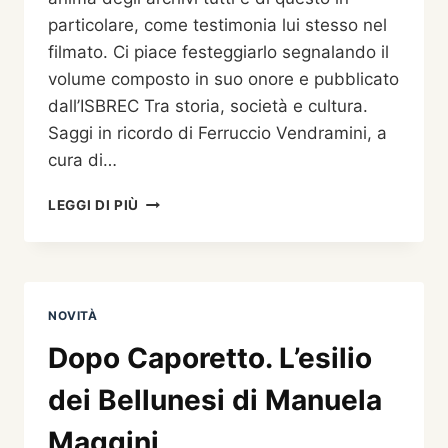
particolare, come testimonia lui stesso nel
filmato. Ci piace festeggiarlo segnalando il
volume composto in suo onore e pubblicato
dall’ISBREC Tra storia, società e cultura.
Saggi in ricordo di Ferruccio Vendramini, a
cura di…
MERCOLEDÌ
LEGGI DI PIÙ
15
MARZO
1933
NACQUE
FERRUCCIO
NOVITÀ
VENDRAMINI
Dopo Caporetto. L’esilio
dei Bellunesi di Manuela
Maggini