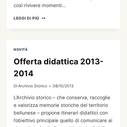
così rivivere momenti…
L’ALBUM
LEGGI DI PIÙ
FOTOGRAFICO
DI
TUTTI
I
BELLUNESI:
NOVITÀ
LA
BELLUNO
Offerta didattica 2013-
D’UN
TEMPO
2014
NELLE
IMMAGINI
Di
Archivio Storico
08/10/2013
DELL’ARCHIVIO
STORICO
L’Archivio storico – che conserva, raccoglie
DEL
e valorizza memorie storiche del territorio
COMUNE
DI
bellunese – propone itinerari didattici con
BELLUNO.
l’obiettivo principale quello di comunicare ai