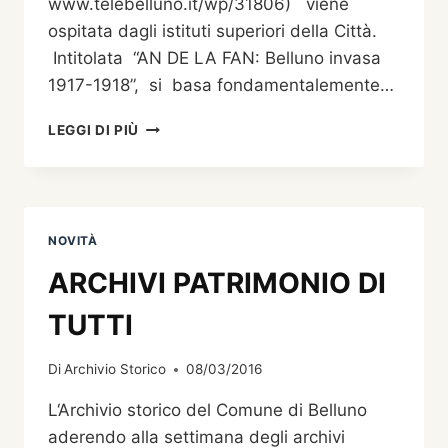
www.telebelluno.it/wp/31806) viene
ospitata dagli istituti superiori della Città.
Intitolata “AN DE LA FAN: Belluno invasa
1917-1918”, si basa fondamentalemente…
“AN
LEGGI DI PIÙ
DE
LA
FAN:
BELLUNO
INVASA
NOVITÀ
1917-
1918”,
ARCHIVI PATRIMONIO DI
STORIA
MULTIMEDIALE
TUTTI
DELLA
GRANDE
Di
Archivio Storico
08/03/2016
GUERRA
A
L‘Archivio storico del Comune di Belluno
BELLUNO
aderendo alla settimana degli archivi