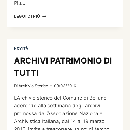
Piu…
BELLUNO
LEGGI DI PIÙ
AL
VOLO.
FOTOGRAFIE
DI
EDDY
NOVITÀ
BOGO
DAL
ARCHIVI PATRIMONIO DI
1961
AL
TUTTI
1997
A
Di
Archivio Storico
08/03/2016
CURA
DI
L‘Archivio storico del Comune di Belluno
RENZO
aderendo alla settimana degli archivi
BOGO
promossa dall’Associazione Nazionale
Archivistica Italiana, dal 14 al 19 marzo
2016, invita a trascorrere un po’ di tempo