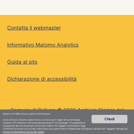
Contatta il webmaster
Informativo Matomo Analytics
Guida al sito
Dichiarazione di accessibilità
Comune di Belluno © 2026 Archivio Storico del
Questo sito NON utilizza cookie di profilazione.
Comune di Belluno
Chiudi
Sono utilizzati soltanto cookie tecnici e di terze parti legati all'uso di Google
Analytics (IP anonimo) e all'eventuale presenza di "Social plugin". Proseguendo la
navigazione del sito acconsenti all'uso dei cookie. Per maggiori informazioni leggi
l'informativa estesa sull'uso dei cookie dove sono specificate le modalità per configurali o disattivarli. Maggiori dettagli qui:
Privacy e informativa sull'uso dei cookie