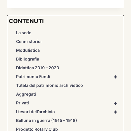
FOTOGRAFICO
DI
TUTTI
CONTENUTI
I
BELLUNESI:
La sede
LA
BELLUNO
Cenni storici
D’UN
Modulistica
TEMPO
NELLE
Bibliografia
IMMAGINI
Didattica 2019 – 2020
DELL’ARCHIVIO
STORICO
+
Patrimonio Fondi
DEL
Tutela del patrimonio archivistico
COMUNE
Aggregati
DI
BELLUNO.
+
Privati
+
I tesori dell’archivio
Belluno in guerra (1915 – 1918)
Progetto Rotary Club