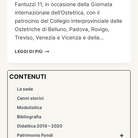
Fantuzzi 11, in occasione della Giornata
internazionale dell’Ostetrica, con il
patrocinio del Collegio interprovinciale delle
Ostetriche di Belluno, Padova, Rovigo,
Treviso, Venezia e Vicenza e della…
NASCERE
LEGGI DI PIÙ
IN
MONTAGNA.
LEVATRICI
CONTENUTI
E
MAMMANE
La sede
NELLA
SOCIETÀ
Cenni storici
BELLUNESE
Modulistica
FRA
OTTOCENTO
Bibliografia
E
Didattica 2019 – 2020
NOVECENTO
DI
+
Patrimonio Fondi