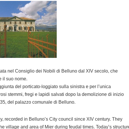
tata nel Consiglio dei Nobili di Belluno dal XIV secolo, che
e il suo nome.
iunta del porticato-loggiato sulla sinistra e per l’unica
osi stemmi, fregi e lapidi salvati dopo la demolizione di inizio
1835, del palazzo comunale di Belluno.
ly, recorded in Belluno’s City council since XIV century. They
he village and area of Mier during feudal times. Today’s structur