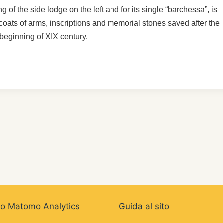
 of the side lodge on the left and for its single “barchessa”, is
oats of arms, inscriptions and memorial stones saved after the
e beginning of XIX century.
vo Matomo Analytics
Guida al sito