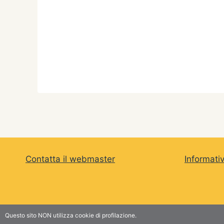
Contatta il webmaster
Informati
Comun
Questo sito NON utilizza cookie di profilazione.