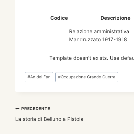
Codice
Descrizione
Relazione amministrativa
Mandruzzato 1917-1918
Template doesn't exists. Use defau
Tag
#
An del Fan
#
Occupazione Grande Guerra
articolo:
Navigazione
PRECEDENTE
La storia di Belluno a Pistoia
articoli