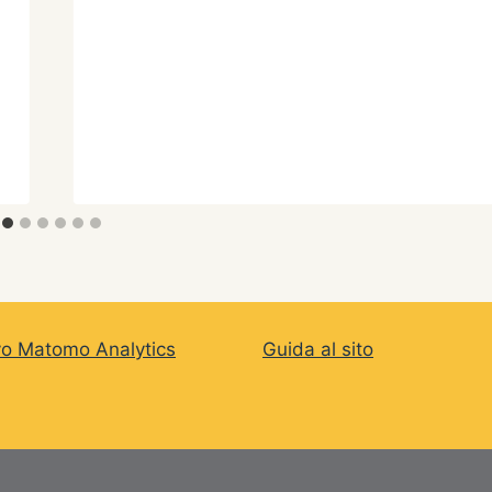
vo Matomo Analytics
Guida al sito
e di Belluno © 2026 Archivio Storico del Comune di B