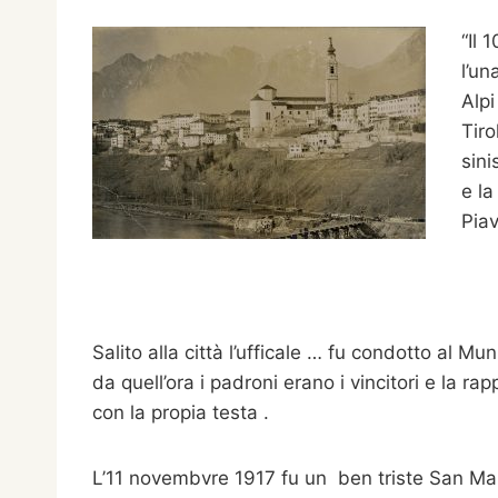
“Il
l’un
Alpi
Tiro
sini
e la
Piav
Salito alla città l’ufficale … fu condotto al 
da quell’ora i padroni erano i vincitori e la r
con la propia testa .
L’11 novembvre 1917 fu un ben triste San Mar