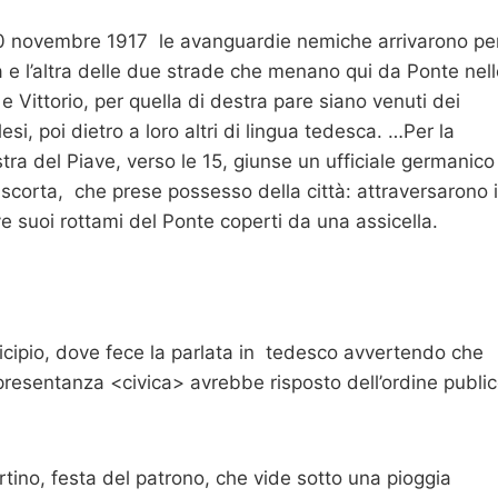
 10 novembre 1917 le avanguardie nemiche arrivarono pe
a e l’altra delle due strade che menano qui da Ponte nel
 e Vittorio, per quella di destra pare siano venuti dei
lesi, poi dietro a loro altri di lingua tedesca. …Per la
stra del Piave, verso le 15, giunse un ufficiale germanico
 scorta, che prese possesso della città: attraversarono i
e suoi rottami del Ponte coperti da una assicella.
Municipio, dove fece la parlata in tedesco avvertendo che
appresentanza <civica> avrebbe risposto dell’ordine publi
tino, festa del patrono, che vide sotto una pioggia