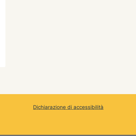
Estate in Archivio
Di
Archivio Storico
23/07/2019
Dichiarazione di accessibilità