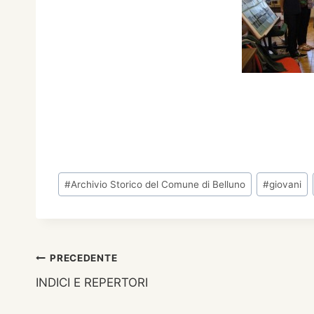
Tag
#
Archivio Storico del Comune di Belluno
#
giovani
articolo:
Navigazione
PRECEDENTE
INDICI E REPERTORI
articoli