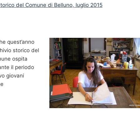
storico del Comune di Belluno, luglio 2
015
he quest’anno
chivio storico del
une ospita
nte il periodo
vo giovani
le