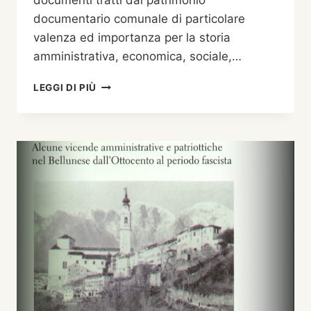
documenti tratti dal patrimonio
documentario comunale di particolare
valenza ed importanza per la storia
amministrativa, economica, sociale,…
L’ARCHIVIO
LEGGI DI PIÙ
STORICO
DEL
COMUNE
DI
BELLUNO
SVELA
I
SUOI
TESORI:
PRIMO
APPUNTAMENTO
SABATO
12
APRILE