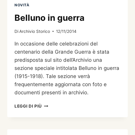
ADULTI/ANZIANI
NOVITÀ
DI
BELLUNO
Belluno in guerra
Di
Archivio Storico
12/11/2014
In occasione delle celebrazioni del
centenario della Grande Guerra è stata
predisposta sul sito dell’Archivio una
sezione speciale intitolata Belluno in guerra
(1915-1918). Tale sezione verrà
frequentemente aggiornata con foto e
documenti presenti in archivio.
BELLUNO
LEGGI DI PIÙ
IN
GUERRA