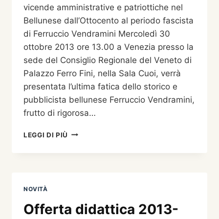
vicende amministrative e patriottiche nel
Bellunese dall’Ottocento al periodo fascista
di Ferruccio Vendramini Mercoledì 30
ottobre 2013 ore 13.00 a Venezia presso la
sede del Consiglio Regionale del Veneto di
Palazzo Ferro Fini, nella Sala Cuoi, verrà
presentata l’ultima fatica dello storico e
pubblicista bellunese Ferruccio Vendramini,
frutto di rigorosa…
L’ULTIMA
LEGGI DI PIÙ
FATICA
DI
FERRUCCIO
VENDRAMINI
VERRÀ
NOVITÀ
PRESENTATA
A
Offerta didattica 2013-
VENEZIA