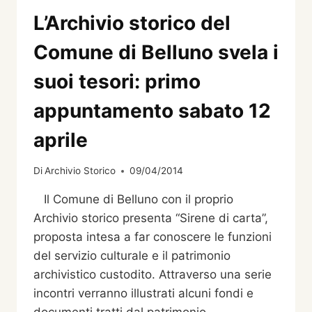
LA
BELLUNO
L’Archivio storico del
D’UN
TEMPO
Comune di Belluno svela i
NELLE
IMMAGINI
suoi tesori: primo
DELL’ARCHIVIO
STORICO
appuntamento sabato 12
DEL
COMUNE
aprile
DI
BELLUNO.
Di
Archivio Storico
09/04/2014
Il Comune di Belluno con il proprio
Archivio storico presenta “Sirene di carta”,
proposta intesa a far conoscere le funzioni
del servizio culturale e il patrimonio
archivistico custodito. Attraverso una serie
incontri verranno illustrati alcuni fondi e