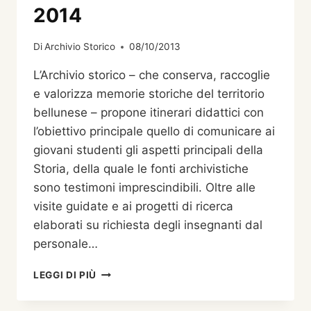
A
2014
PALAZZO
FERRO
Di
Archivio Storico
08/10/2013
FINI,
SEDE
L’Archivio storico – che conserva, raccoglie
DEL
e valorizza memorie storiche del territorio
CONSIGLIO
REGIONALE
bellunese – propone itinerari didattici con
DEL
l’obiettivo principale quello di comunicare ai
VENETO
giovani studenti gli aspetti principali della
MERCOLEDÌ
Storia, della quale le fonti archivistiche
30
OTTOBRE
sono testimoni imprescindibili. Oltre alle
visite guidate e ai progetti di ricerca
elaborati su richiesta degli insegnanti dal
personale…
OFFERTA
LEGGI DI PIÙ
DIDATTICA
2013-