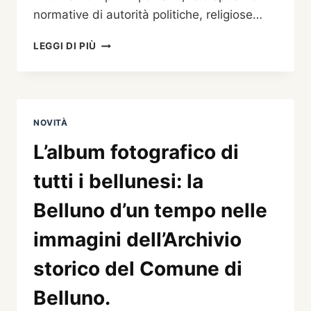
normative di autorità politiche, religiose…
DIGITALIZZATI
LEGGI DI PIÙ
GLI
ANTICHI
BANDI
E
PUBBLICI
NOVITÀ
AVVISI
DELL’ARCHIVIO
L’album fotografico di
STORICO
tutti i bellunesi: la
Belluno d’un tempo nelle
immagini dell’Archivio
storico del Comune di
Belluno.