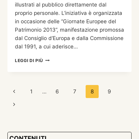
illustrati al pubblico direttamente dal
proprio personale. L’iniziativa è organizzata
in occasione delle “Giornate Europee del
Patrimonio 2013”, manifestazione promossa
dal Consiglio d’Europa e dalla Commissione
dal 1991, a cui aderisce…
GIORNATA
LEGGI DI PIÙ
EUROPEA
DEL
PATRIMONIO
CULTURALE
Navigazione
Pagina
1
…
6
7
8
9
2013:
UNA
pagina
Precedente
Pagina
MATTINATA
TRA
successiva
I
TESORI
DELL’ARCHIVIO
CONTENUTI
STORICO