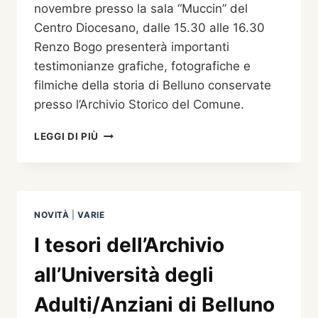
novembre presso la sala “Muccin” del
Centro Diocesano, dalle 15.30 alle 16.30
Renzo Bogo presenterà importanti
testimonianze grafiche, fotografiche e
filmiche della storia di Belluno conservate
presso l’Archivio Storico del Comune.
24
LEGGI DI PIÙ
NOVEMBRE
ULTIMO
APPUNTAMENTO
ALL’UNIVERSITÀ
DEGLI
NOVITÀ
|
VARIE
ANZIANI
APERTA
I tesori dell’Archivio
AL
PUBBLICO
all’Università degli
Adulti/Anziani di Belluno