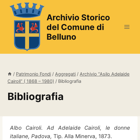
Salta
al
Archivio Storico
contenuto
del Comune di
Belluno
/
Patrimonio Fondi
/
Aggregati
/
Archivio “Asilo Adelaide
Cairoli” ( 1868 – 1980)
/
Bibliografia
Bibliografia
Albo Cairoli. Ad Adelaide Cairoli, le donne
italiane, Padova,
Tip. Alla Minerva, 1873.