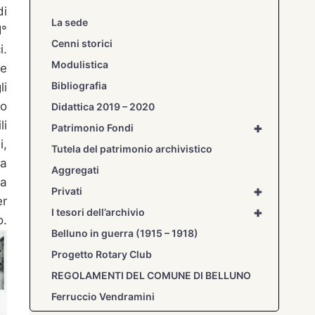
di
La sede
I°
Cenni storici
i.
Modulistica
le
Bibliografia
li
ro
Didattica 2019 – 2020
li
+
Patrimonio Fondi
i,
Tutela del patrimonio archivistico
sa
Aggregati
la
+
Privati
er
+
I tesori dell’archivio
o.
Belluno in guerra (1915 – 1918)
Progetto Rotary Club
REGOLAMENTI DEL COMUNE DI BELLUNO
Ferruccio Vendramini