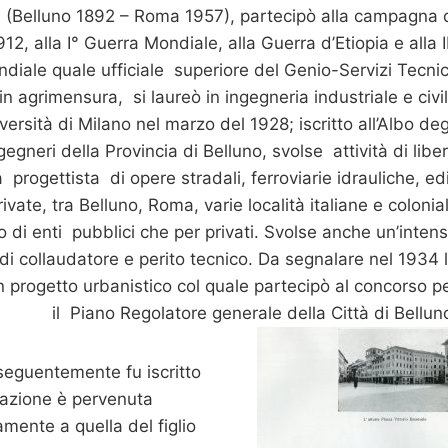
s
(Belluno 1892 – Roma 1957), partecipò alla campagna 
912, alla I° Guerra Mondiale, alla Guerra d’Etiopia e alla I
diale quale ufficiale superiore del Genio-Servizi Tecnic
n agrimensura, si laureò in ingegneria industriale e civi
versità di Milano nel marzo del 1928; iscritto all’Albo deg
gegneri della Provincia di Belluno, svolse attività di libe
 progettista di opere stradali, ferroviarie idrauliche, edi
ivate, tra Belluno, Roma, varie località italiane e colonial
o di enti pubblici che per privati. Svolse anche un’inten
 di collaudatore e perito tecnico. Da segnalare nel 1934 
n progetto urbanistico col quale partecipò al concorso p
il Piano Regolatore generale della Città di Bellun
seguentemente fu iscritto
tazione è pervenuta
amente a quella del figlio