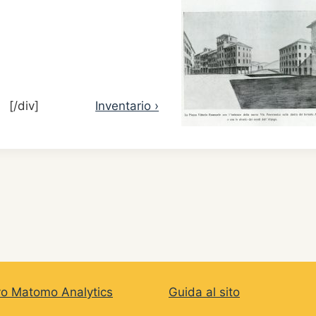
[/div]
Inventario ›
vo Matomo Analytics
Guida al sito