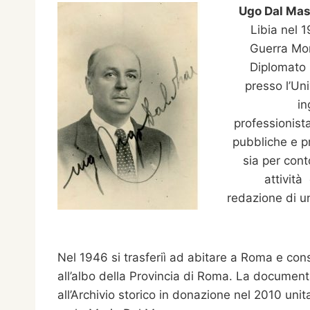
Ugo Dal Ma
Libia nel 1
Guerra Mon
Diplomato i
presso l’Uni
in
professionista
pubbliche e pr
sia per cont
attività
redazione di u
Nel 1946 si trasferiì ad abitare a Roma e con
all’albo della Provincia di Roma. La documen
all’Archivio storico in donazione nel 2010 unit