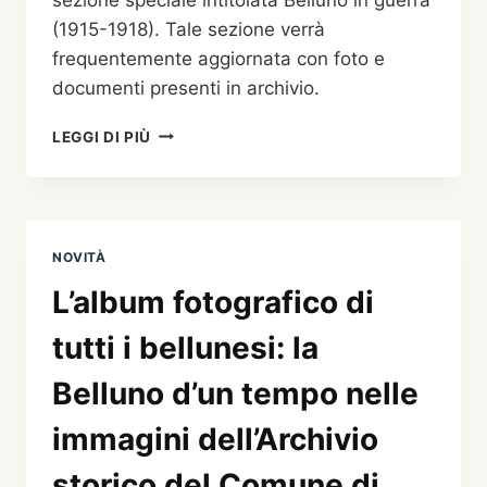
RIPRODUZIONE
(1915-1918). Tale sezione verrà
DEI
frequentemente aggiornata con foto e
PRINCIPALI
DOCUMENTI
documenti presenti in archivio.
UFFICIALI)
BELLUNO
LEGGI DI PIÙ
IN
GUERRA
NOVITÀ
L’album fotografico di
tutti i bellunesi: la
Belluno d’un tempo nelle
immagini dell’Archivio
storico del Comune di