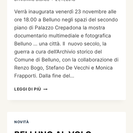
Verrà inaugurata venerdì 23 novembre alle
ore 18.00 a Belluno negli spazi del secondo
piano di Palazzo Crepadona la mostra
documentario multimediale e fotografica
Belluno … una città. Il nuovo secolo, la
guerra a cura dell’Archivio storico del
Comune di Belluno, con la collaborazione di
Renzo Bogo, Stefano De Vecchi e Monica
Frapporti. Dalla fine del…
BELLUNO
LEGGI DI PIÙ
UNA
CITTÀ.
IL
NUOVO
SECOLO,
NOVITÀ
LA
GUERRA.