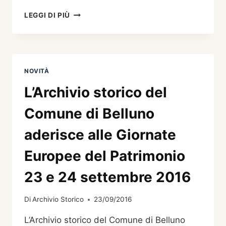
BELLUNO
LEGGI DI PIÙ
AL
VOLO.
FOTOGRAFIE
DI
EDDY
NOVITÀ
BOGO
DAL
L’Archivio storico del
1961
AL
Comune di Belluno
1997
A
aderisce alle Giornate
CURA
DI
Europee del Patrimonio
RENZO
BOGO
23 e 24 settembre 2016
Di
Archivio Storico
23/09/2016
L’Archivio storico del Comune di Belluno