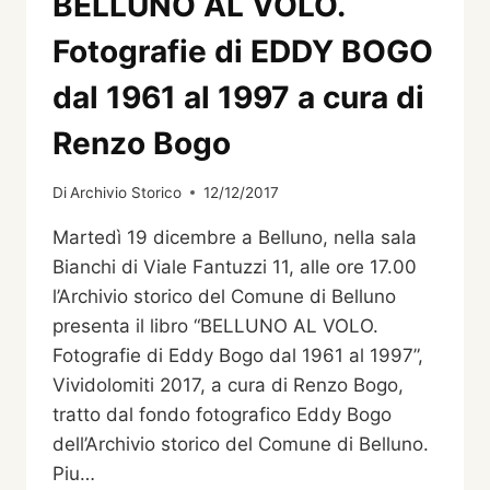
BELLUNO AL VOLO.
MOSTRA
DOCUMENTARIO
Fotografie di EDDY BOGO
MULTIMEDIALE
BELLUNO,
dal 1961 al 1997 a cura di
PALAZZO
CREPADONA
Renzo Bogo
23
NOVEMBRE
Di
Archivio Storico
12/12/2017
2018
–
Martedì 19 dicembre a Belluno, nella sala
20
Bianchi di Viale Fantuzzi 11, alle ore 17.00
GENNAIO
2019
l’Archivio storico del Comune di Belluno
presenta il libro “BELLUNO AL VOLO.
Fotografie di Eddy Bogo dal 1961 al 1997”,
Vividolomiti 2017, a cura di Renzo Bogo,
tratto dal fondo fotografico Eddy Bogo
dell’Archivio storico del Comune di Belluno.
Piu…