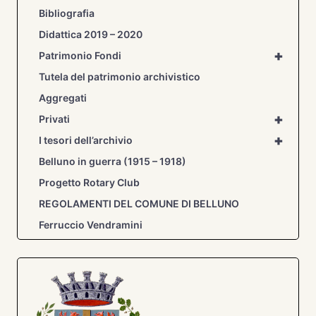
BELLUNESE
Bibliografia
DALL’OTTOCENTO
Didattica 2019 – 2020
AL
PERIODO
+
Patrimonio Fondi
FASCISTA”
Tutela del patrimonio archivistico
Aggregati
+
Privati
+
I tesori dell’archivio
Belluno in guerra (1915 – 1918)
Progetto Rotary Club
REGOLAMENTI DEL COMUNE DI BELLUNO
Ferruccio Vendramini