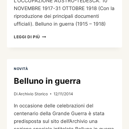
L’OCCUPAZIONE AUSTRO-TEDESCA. 10
NOVEMBRE 1917-31 OTTOBRE 1918 (Con la
riproduzione dei principali documenti
ufficiali). Belluno in guerra (1915 – 1918)
IL
LEGGI DI PIÙ
COMUNE
DI
BELLUNO
DURANTE
L’OCCUPAZIONE
NOVITÀ
AUSTRO-
TEDESCA.
Belluno in guerra
10
NOVEMBRE
Di
Archivio Storico
12/11/2014
1917-
31
In occasione delle celebrazioni del
OTTOBRE
centenario della Grande Guerra è stata
1918
(CON
predisposta sul sito dell’Archivio una
LA
sezione speciale intitolata Belluno in guerra