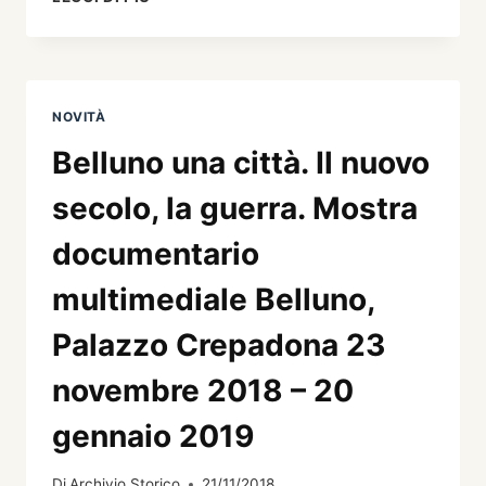
UNA
CITTÀ.
IL
NUOVO
SECOLO,
NOVITÀ
LA
GUERRA
Belluno una città. Il nuovo
secolo, la guerra. Mostra
documentario
multimediale Belluno,
Palazzo Crepadona 23
novembre 2018 – 20
gennaio 2019
Di
Archivio Storico
21/11/2018