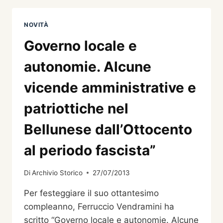
I
BELLUNESI:
NOVITÀ
LA
BELLUNO
Governo locale e
D’UN
TEMPO
autonomie. Alcune
NELLE
IMMAGINI
vicende amministrative e
DELL’ARCHIVIO
STORICO
patriottiche nel
DEL
COMUNE
Bellunese dall’Ottocento
DI
BELLUNO.
al periodo fascista”
Di
Archivio Storico
27/07/2013
Per festeggiare il suo ottantesimo
compleanno, Ferruccio Vendramini ha
scritto “Governo locale e autonomie. Alcune