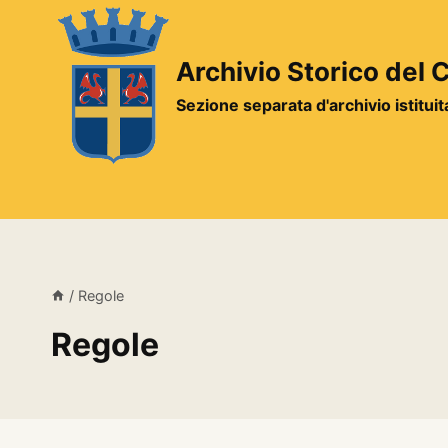
Salta
al
contenuto
Archivio Storico del
Sezione separata d'archivio istitui
/
Regole
Regole