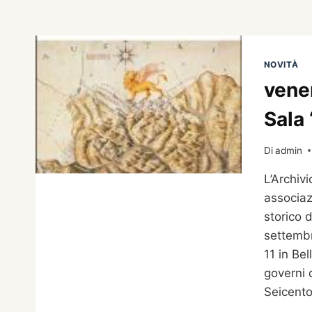
NOVITÀ
vene
Sala 
Di
admin
L’Archiv
associaz
storico 
settembr
11 in Bel
governi 
Seicento