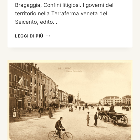
Bragaggia, Confini litigiosi. I governi del
territorio nella Terraferma veneta del
Seicento, edito…
VENERDÌ
LEGGI DI PIÙ
21
SETTEMBRE
2012,
ORE
18
SALA
“BIANCHI”
VIALE
FANTUZZI,
BELLUNO