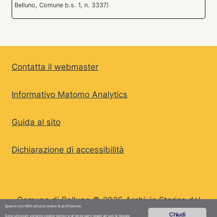
Belluno, Comune b.s. 1, n. 3337)
Contatta il webmaster
Informativo Matomo Analytics
Guida al sito
Dichiarazione di accessibilità
Comune di Belluno © 2026 Archivio Storico del
Questo sito NON utilizza cookie di profilazione.
Comune di Belluno
Chiudi
Sono utilizzati soltanto cookie tecnici e di terze parti legati all'uso di Google