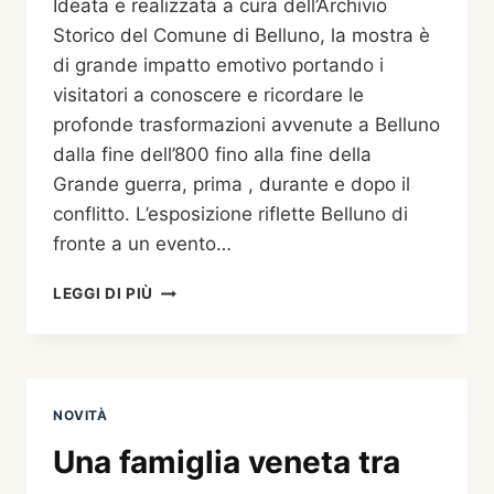
Ideata e realizzata a cura dell’Archivio
Storico del Comune di Belluno, la mostra è
di grande impatto emotivo portando i
visitatori a conoscere e ricordare le
profonde trasformazioni avvenute a Belluno
dalla fine dell’800 fino alla fine della
Grande guerra, prima , durante e dopo il
conflitto. L’esposizione riflette Belluno di
fronte a un evento…
VISITE
LEGGI DI PIÙ
GUIDATE
PER
LE
SCUOLE
ALLA
NOVITÀ
MOSTRA
DOCUMENTARIA
Una famiglia veneta tra
MULTIMEDIALE