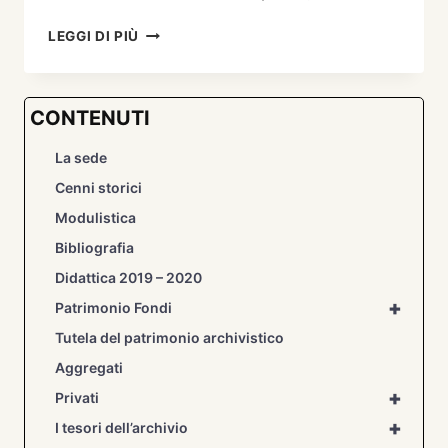
“SEBASTIANO
LEGGI DI PIÙ
RICCI
TRA
LE
CONTENUTI
SUE
DOLOMITI”,
La sede
BELLUNO
E
Cenni storici
FELTRE
Modulistica
30
APRILE
Bibliografia
–
Didattica 2019 – 2020
29
AGOSTO
+
Patrimonio Fondi
2010.
Tutela del patrimonio archivistico
Aggregati
+
Privati
+
I tesori dell’archivio