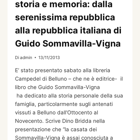
BELLUNO…
storia e memoria: dalla
UNA
CITTÀ.
serenissima repubblica
IL
NUOVO
alla repubblica italiana di
SECOLO,
LA
Guido Sommavilla-Vigna
GUERRA,
BELLUNO
Di
admin
13/11/2013
–
PALAZZO
E’ stato presentato sabato alla libreria
CREPADONA
Campedel di Belluno – che ne è editrice- il
23
NOVEMBRE
libro che Guido Sommavilla-Vigna
2018
ha dedicato alla storia personale della sua
–
famiglia, particolarmente sugli antenati
20
vissuti a Belluno dall’Ottocento al
GENNAIO
2019
Novecento. Scrive Dino Bridda nella
presentazione che “la casata dei
Sommavilla-Vigna è assai conosciuta a