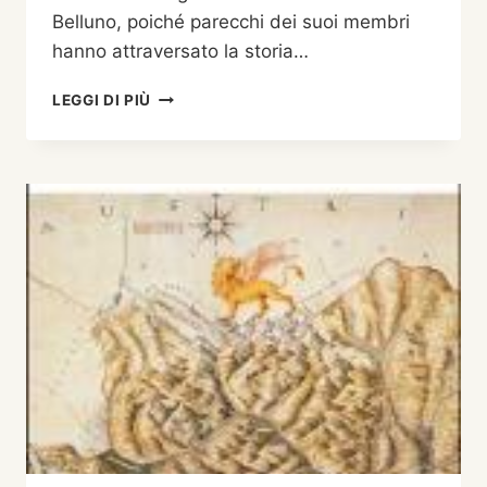
Belluno, poiché parecchi dei suoi membri
hanno attraversato la storia…
UNA
LEGGI DI PIÙ
FAMIGLIA
VENETA
TRA
STORIA
E
MEMORIA:
DALLA
SERENISSIMA
REPUBBLICA
ALLA
REPUBBLICA
ITALIANA
DI
GUIDO
SOMMAVILLA-
VIGNA