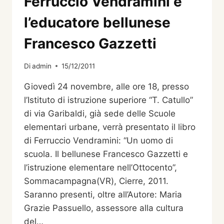
Ferruccio Vendramini e
L’ARCHIVIO
STORICO
l’educatore bellunese
COMUNALE.
Francesco Gazzetti
Di
admin
15/12/2011
Giovedì 24 novembre, alle ore 18, presso
l’Istituto di istruzione superiore “T. Catullo”
di via Garibaldi, già sede delle Scuole
elementari urbane, verrà presentato il libro
di Ferruccio Vendramini: “Un uomo di
scuola. Il bellunese Francesco Gazzetti e
l’istruzione elementare nell’Ottocento”,
Sommacampagna(VR), Cierre, 2011.
Saranno presenti, oltre all’Autore: Maria
Grazie Passuello, assessore alla cultura
del…