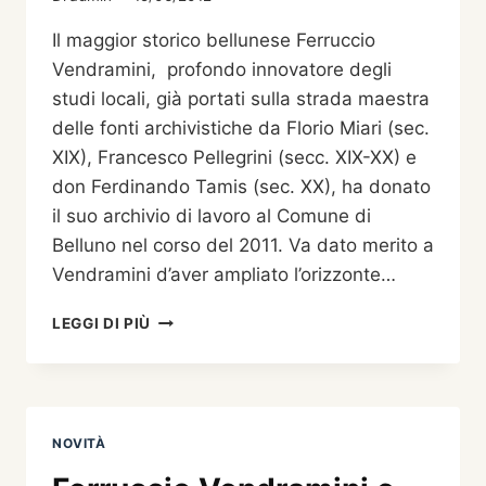
Il maggior storico bellunese Ferruccio
Vendramini, profondo innovatore degli
studi locali, già portati sulla strada maestra
delle fonti archivistiche da Florio Miari (sec.
XIX), Francesco Pellegrini (secc. XIX-XX) e
don Ferdinando Tamis (sec. XX), ha donato
il suo archivio di lavoro al Comune di
Belluno nel corso del 2011. Va dato merito a
Vendramini d’aver ampliato l’orizzonte…
15
LEGGI DI PIÙ
MARZO:
L’ARCHIVIO
DI
FERRUCCIO
VENDRAMINI
NOVITÀ
CONSULTABILE
PRESSO