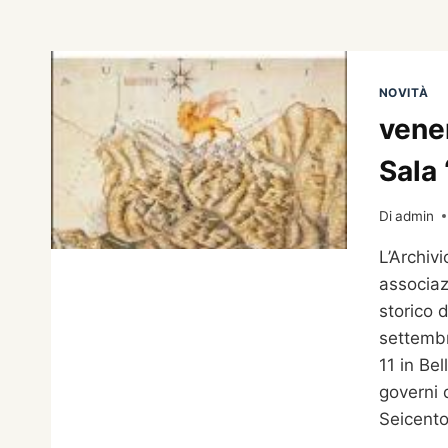
NOVITÀ
vene
Sala 
Di
admin
L’Archiv
associaz
storico 
settembr
11 in Bel
governi 
Seicento