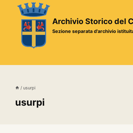
Salta
al
contenuto
Archivio Storico del
Sezione separata d'archivio istitui
/
usurpi
usurpi