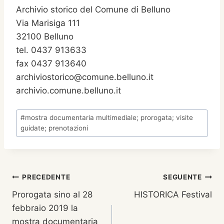
Archivio storico del Comune di Belluno
Via Marisiga 111
32100 Belluno
tel. 0437 913633
fax 0437 913640
archiviostorico@comune.belluno.it
archivio.comune.belluno.it
Tag
#
mostra documentaria multimediale; prorogata; visite
articolo:
guidate; prenotazioni
Navigazione
PRECEDENTE
SEGUENTE
Prorogata sino al 28
HISTORICA Festival
articoli
febbraio 2019 la
mostra documentaria