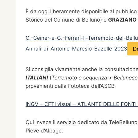
È da oggi liberamente disponibile al pubblico 
Storico del Comune di Belluno) e
GRAZIANO 
O.-Ceiner-e-G.-Ferrari-Il-Terremoto-del-Bel
D
Annali-di-Antonio-Maresio-Bazolle-2023
Si consiglia vivamente anche la consultazione 
ITALIANI
(
Terremoto o sequenza
>
Bellunese
provenienti dalla Fototeca dell’ASCB:
INGV – CFTI visual – ATLANTE DELLE FONTI 
Qui invece il servizio dedicato da TeleBelluno 
Pieve d’Alpago: