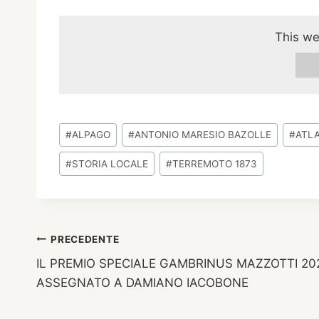
This we
Tag
#
ALPAGO
#
ANTONIO MARESIO BAZOLLE
#
ATLA
articolo:
#
STORIA LOCALE
#
TERREMOTO 1873
Navigazione
PRECEDENTE
IL PREMIO SPECIALE GAMBRINUS MAZZOTTI 20
articoli
ASSEGNATO A DAMIANO IACOBONE