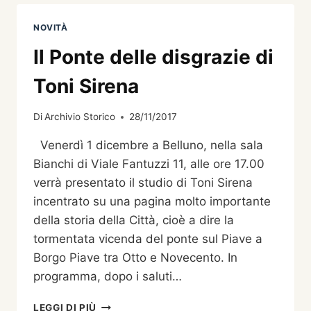
NEL
NOVECENTO
NOVITÀ
DI
FERRUCCIO
Il Ponte delle disgrazie di
VENDRAMINI
Toni Sirena
Di
Archivio Storico
28/11/2017
Venerdì 1 dicembre a Belluno, nella sala
Bianchi di Viale Fantuzzi 11, alle ore 17.00
verrà presentato il studio di Toni Sirena
incentrato su una pagina molto importante
della storia della Città, cioè a dire la
tormentata vicenda del ponte sul Piave a
Borgo Piave tra Otto e Novecento. In
programma, dopo i saluti…
IL
LEGGI DI PIÙ