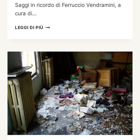
Saggi in ricordo di Ferruccio Vendramini, a
cura di…
MERCOLEDÌ
LEGGI DI PIÙ
15
MARZO
1933
NACQUE
FERRUCCIO
VENDRAMINI