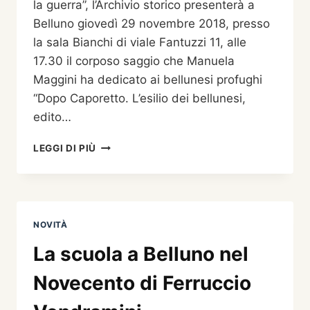
la guerra”, l’Archivio storico presenterà a
Belluno giovedì 29 novembre 2018, presso
la sala Bianchi di viale Fantuzzi 11, alle
17.30 il corposo saggio che Manuela
Maggini ha dedicato ai bellunesi profughi
“Dopo Caporetto. L’esilio dei bellunesi,
edito…
DOPO
LEGGI DI PIÙ
CAPORETTO.
L’ESILIO
DEI
BELLUNESI
DI
NOVITÀ
MANUELA
MAGGINI
La scuola a Belluno nel
Novecento di Ferruccio