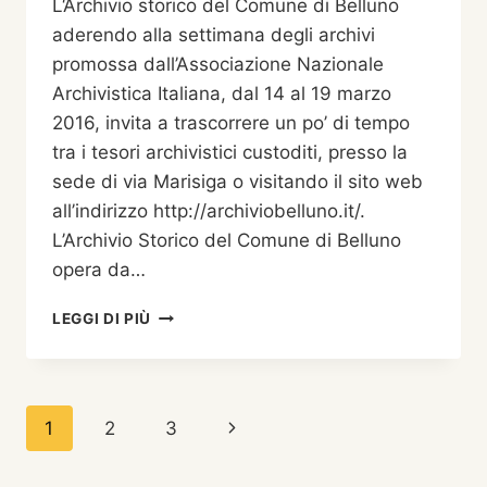
L‘Archivio storico del Comune di Belluno
BELLUNO
aderendo alla settimana degli archivi
promossa dall’Associazione Nazionale
Archivistica Italiana, dal 14 al 19 marzo
2016, invita a trascorrere un po’ di tempo
tra i tesori archivistici custoditi, presso la
sede di via Marisiga o visitando il sito web
all’indirizzo http://archiviobelluno.it/.
L’Archivio Storico del Comune di Belluno
opera da…
ARCHIVI
LEGGI DI PIÙ
PATRIMONIO
DI
TUTTI
Navigazione
Pagina
1
2
3
pagina
successiva