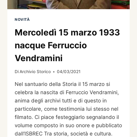
ANTONIO
MARESIO
BAZOLLE
NOVITÀ
–
Mercoledì 15 marzo 1933
INCONTRO
A
nacque Ferruccio
PIEVE
D’ALPAGO
Vendramini
–
SABATO
20
Di
Archivio Storico
04/03/2021
GENNAIO
2024
Nel santuario della Storia il 15 marzo si
celebra la nascita di Ferruccio Vendramini,
anima degli archivi tutti e di questo in
particolare, come testimonia lui stesso nel
filmato. Ci piace festeggiarlo segnalando il
volume composto in suo onore e pubblicato
dall’ISBREC Tra storia, società e cultura.