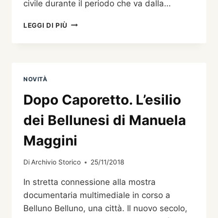
civile durante il periodo che va dalla…
BELLUNO
LEGGI DI PIÙ
UNA
CITTÀ.
IL
NUOVO
SECOLO,
NOVITÀ
LA
GUERRA
Dopo Caporetto. L’esilio
dei Bellunesi di Manuela
Maggini
Di
Archivio Storico
25/11/2018
In stretta connessione alla mostra
documentaria multimediale in corso a
Belluno Belluno, una città. Il nuovo secolo,