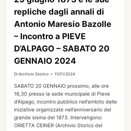
ANNALI
DI
repliche dagli annali di
ANTONIO
MARESIO
Antonio Maresio Bazolle
BAZOLLE
–
– Incontro a PIEVE
MATERIALI
E
D’ALPAGO – SABATO 20
APPROFONDIMENTI
GENNAIO 2024
Di
Archivio Storico
11/01/2024
SABATO 20 GENNAIO prossimo, alle ore
16,30 presso la sede municipale di Pieve
d’Alpago, incontro pubblico nell’ambito delle
iniziative organizzate nell’anniversario del
grande sisma del 1873. Intervengono:
ORIETTA CEINER (Archivio Storico del