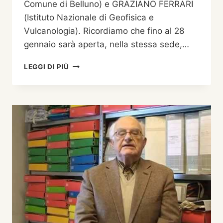
Comune di Belluno) e GRAZIANO FERRARI
(Istituto Nazionale di Geofisica e
Vulcanologia). Ricordiamo che fino al 28
gennaio sarà aperta, nella stessa sede,…
TERREMOTO
LEGGI DI PIÙ
150:
IL
TERREMOTO
BELLUNESE
DEL
29
GIUGNO
1873
E
LE
SUE
REPLICHE
DAGLI
ANNALI
DI