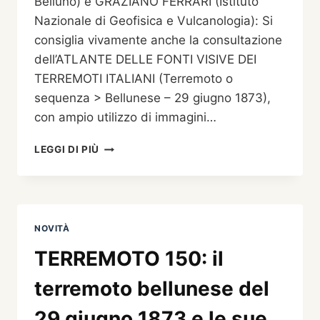
Belluno) e GRAZIANO FERRARI (Istituto
Nazionale di Geofisica e Vulcanologia): Si
consiglia vivamente anche la consultazione
dell’ATLANTE DELLE FONTI VISIVE DEI
TERREMOTI ITALIANI (Terremoto o
sequenza > Bellunese – 29 giugno 1873),
con ampio utilizzo di immagini…
IL
LEGGI DI PIÙ
TERREMOTO
BELLUNESE
DEL
29
GIUGNO
NOVITÀ
1873
E
TERREMOTO 150: il
LE
SUE
terremoto bellunese del
REPLICHE
DAGLI
29 giugno 1873 e le sue