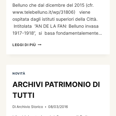
Belluno che dal dicembre del 2015 (cfr.
www.telebelluno.it/wp/31806) viene
ospitata dagli istituti superiori della Città.
Intitolata “AN DE LA FAN: Belluno invasa
1917-1918”, si basa fondamentalemente…
“AN
LEGGI DI PIÙ
DE
LA
FAN:
BELLUNO
INVASA
NOVITÀ
1917-
1918”,
ARCHIVI PATRIMONIO DI
STORIA
MULTIMEDIALE
TUTTI
DELLA
GRANDE
Di
Archivio Storico
08/03/2016
GUERRA
A