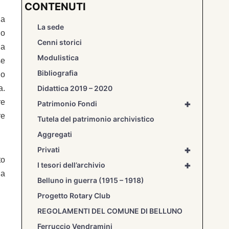
CONTENUTI
da
La sede
do
Cenni storici
 a
Modulistica
se
Bibliografia
io
a.
Didattica 2019 – 2020
re
+
Patrimonio Fondi
re
Tutela del patrimonio archivistico
Aggregati
+
Privati
to
+
I tesori dell’archivio
na
Belluno in guerra (1915 – 1918)
Progetto Rotary Club
REGOLAMENTI DEL COMUNE DI BELLUNO
Ferruccio Vendramini