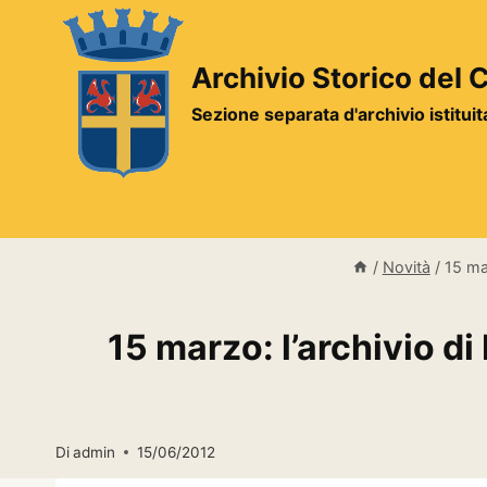
Salta
al
contenuto
Archivio Storico del
Sezione separata d'archivio istitui
/
Novità
/
15 ma
15 marzo: l’archivio d
Di
admin
15/06/2012