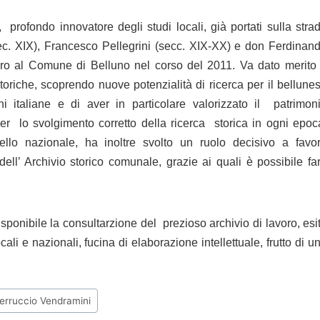
 profondo innovatore degli studi locali, già portati sulla stra
(sec. XIX), Francesco Pellegrini (secc. XIX-XX) e don Ferdinan
voro al Comune di Belluno nel corso del 2011. Va
dato merito
storiche, scoprendo nuove potenzialità di ricerca per il bellune
ni italiane e di aver in particolare valorizzato il patrimon
 per lo svolgimento corretto della ricerca storica in ogni epoc
vello nazionale, ha inoltre svolto un ruolo decisivo a favo
 dell’ Archivio storico comunale, grazie ai quali è possibile fa
nibile la consultarzione del prezioso archivio di lavoro, esi
cali e nazionali, fucina di elaborazione intellettuale, frutto di u
erruccio Vendramini