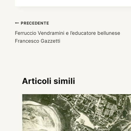
Navigazione
PRECEDENTE
Ferruccio Vendramini e l’educatore bellunese
articoli
Francesco Gazzetti
Articoli simili