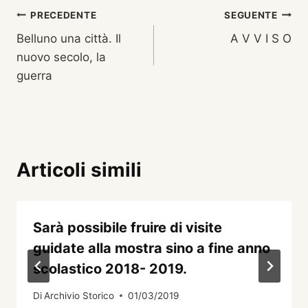
Navigazione
PRECEDENTE
SEGUENTE
Belluno una città. Il
A V V I S O
articoli
nuovo secolo, la
guerra
Articoli simili
Sarà possibile fruire di visite
guidate alla mostra sino a fine anno
scolastico 2018- 2019.
Di
Archivio Storico
01/03/2019