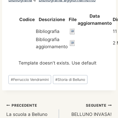
Data
Codice
Descrizione
File
D
aggiornamento
Bibliografia
11
Bibliografia
2
aggiornamento
Template doesn't exists. Use default
Tag
#
Ferruccio Vendramini
#
Storia di Belluno
articolo:
Navigazione
PRECEDENTE
SEGUENTE
La scuola a Belluno
BELLUNO INVASA!
articoli