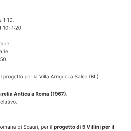
.
a 1:10.
1:10; 1:20.
.
arie.
arie.
:50.
al progetto per la Villa Arrigoni a Salce (BL).
Aurelia Antica a Roma (1967).
elativo.
 Romana di Scauri, per il
progetto di 5 Villini per il