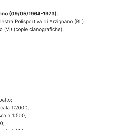
gnano (09/05/1964-1973).
lestra Polisportiva di Arzignano (BL).
o (VI) (copie cianografiche).
palto;
scala 1:2000;
scala 1:500;
00;