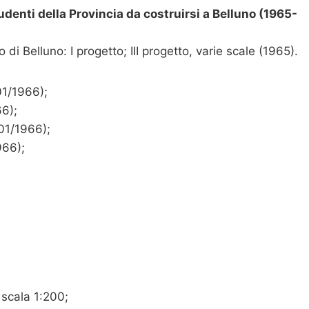
tudenti della Provincia da costruirsi a Belluno (1965-
 di Belluno: I progetto; III progetto, varie scale (1965).
01/1966);
66);
/01/1966);
966);
 scala 1:200;