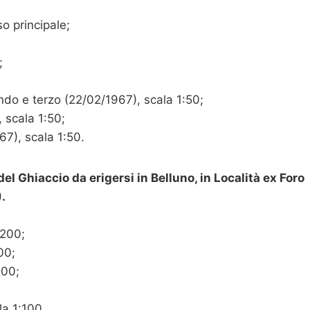
so principale;
;
ndo e terzo (22/02/1967), scala 1:50;
 scala 1:50;
67), scala 1:50.
el Ghiaccio da erigersi in Belluno, in Località ex Foro
.
:200;
00;
100;
la 1:100.