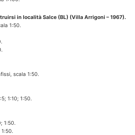
irsi in località Salce (BL) (Villa Arrigoni – 1967).
cala 1:50.
0.
0.
issi, scala 1:50.
:5; 1:10; 1:50.
; 1:50.
 1:50.