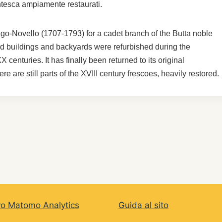
entesca ampiamente restaurati.
pago-Novello (1707-1793) for a cadet branch of the Butta noble
old buildings and backyards were refurbished during the
nturies. It has finally been returned to its original
ere are still parts of the XVIII century frescoes, heavily restored.
vo Matomo Analytics
Guida al sito