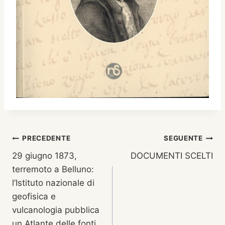
Navigazione
PRECEDENTE
SEGUENTE
29 giugno 1873,
DOCUMENTI SCELTI
articoli
terremoto a Belluno:
l’Istituto nazionale di
geofisica e
vulcanologia pubblica
un Atlante delle fonti